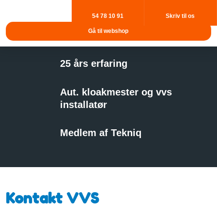
54 78 10 91
Skriv til os
Gå til webshop​
​25 års erfaring
​Aut. kloakmester og vvs
installatør
​Medlem af Tekniq
Kontakt VVS