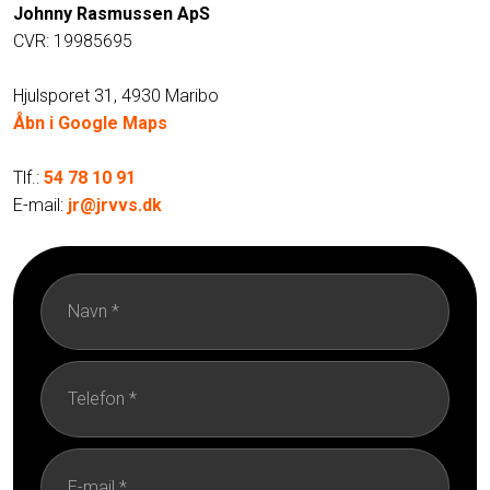
Johnny Rasmussen ApS
​CVR: 19985695
Hjulsporet 31, 4930 Maribo
Åbn i Google Maps
Tlf.:
54 78 10 91​
E-mail:
jr@jrvvs.dk